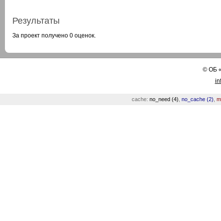
Результаты
За проект получено 0 оценок.
©
ОБ
in
cache:
no_need (4)
,
no_cache (2)
,
m