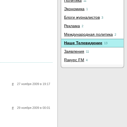
Политика
11
Экономика
1
Блоги журналистов
3
Реклама
2
Международная политика
2
Наше Телевидение
13
Заявления
11
Rакурс FM
4
#
27 ноября 2009 в 19:17
#
29 ноября 2009 в 00:01