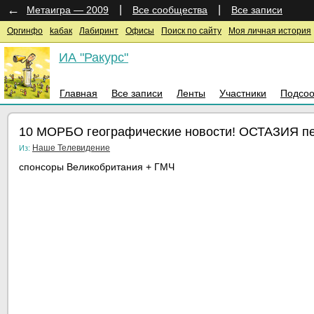
←
|
|
Метаигра — 2009
Все сообщества
Все записи
Оргинфо
kaбак
Лабиринт
Офисы
Поиск по сайту
Моя личная история
ИА "Ракурс"
Главная
Все записи
Ленты
Участники
Подсо
10 МОРБО географические новости! ОСТАЗИЯ пер
Наше Телевидение
Из:
спонсоры Великобритания + ГМЧ