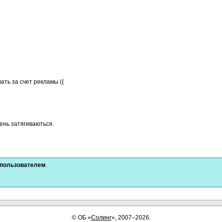
ать за счет рекламы ((
чень затягиваються.
 пользователем
.
©
ОБ
«
Солинг
», 2007–2026.