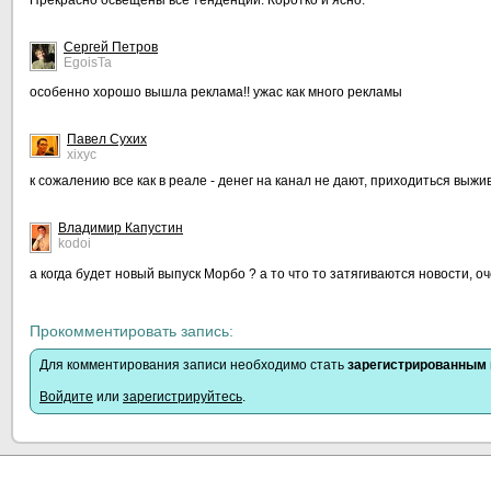
Прекрасно освещены все тенденции. Коротко и ясно.
Сергей Петров
EgoisTa
особенно хорошо вышла реклама!! ужас как много рекламы
Павел Сухих
xixyc
к сожалению все как в реале - денег на канал не дают, приходиться выжив
Владимир Капустин
kodoi
а когда будет новый выпуск Морбо ? а то что то затягиваются новости, о
Прокомментировать запись:
Для комментирования записи необходимо стать
зарегистрированным
Войдите
или
зарегистрируйтесь
.