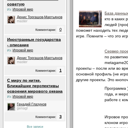
советую
Игровой мир
Из:
База данны
Денис Торгашов-Мартьянов
кто в каких 
master
людей (проф
0
Комментарии:
поможет находить тех люд
игре. Помните – что это и
Иностранные государства
- описание
Игровой мир
Из:
Сервер про
по развитию
Денис Торгашов-Мартьянов
master
metagame200
проекты – после или во вр
1
Комментарии:
основной профиль (не игров
другие проекты. Это кнопо
C миру по нитке.
Ближайшие перспективы
Программа
освоения мирового океана
года, и мер
Игровой мир
Из:
работе с ко
Генадий Глазунов
genagl
3
Игровое про
Комментарии:
клоном игро
Все записи