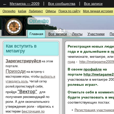
←
|
|
Метаигра — 2009
Все сообщества
Все записи
Оргинфо
kaбак
Лабиринт
Офисы
Поиск по сайту
Моя личная история
Оргинфо
Главная
Все записи
Ленты
Участники
По
Как вступить в
Регистрация новых людей
метаигру
год
а
и в дальнейшем в
п
чемпионате, метаигре, или
Зарегистрируйся
на этом
года
-
http://metagame2009
портале.
В своем
п
рофайле
на
Приходи
на встречу с
портале
http://metagame2
мастерами игры, чтобы
выбрать и
участвовали в метаигре 20
утвердить роль
. Читай сетку
ролевых играх».
п
ротестируй себя,
ролей,
"Вектор"
пройдя
для
Отметьте себя в коммент
получения рекомендаций по
будете участвовать в ме
роли. А для окончательного
соответствующих постах:
утверждения роли - обратись к
Регистрация участнико
мастерам (
инструкция по