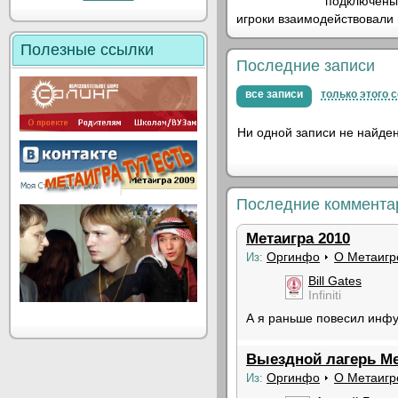
подключены 
игроки взаимодействовали
Полезные ссылки
Последние записи
все записи
только этого 
Ни одной записи не найден
Последние коммента
Метаигра 2010
Оргинфо
О Метаигр
Из:
Bill Gates
Infiniti
А я раньше повесил инфу
Выездной лагерь Ме
Оргинфо
О Метаигр
Из: