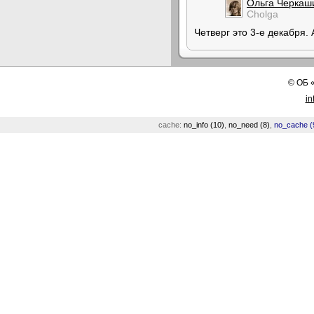
Ольга Черкаш
Cholga
Четверг это 3-е декабря.
©
ОБ
in
cache:
no_info (10)
,
no_need (8)
,
no_cache (