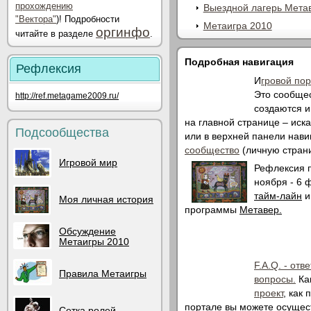
прохождению
Выездной лагерь Мета
"Вектора"
)!
Подробности
Метаигра 2010
оргинфо
читайте в разделе
.
Подробная навигация
Рефлексия
И
гровой по
Это сообщес
http://ref.metagame2009.ru/
создаются и
на главной странице – иск
Подсообщества
или в верхней панели нави
сообщество
(личную стран
Игровой мир
Рефлексия п
ноября - 6 
тайм-лайн
и
Моя личная история
программы
Метавер.
Обсуждение
Метаигры 2010
F.A.Q. - отв
Правила Метаигры
вопросы.
Ка
проект
, как
портале вы можете осущес
Сетка ролей