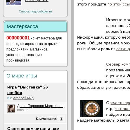
этого пройдите
по этой ссы
Список подсообществ
Игровые мо
электронны
Мастеркасса
верхней па
Информация, которую нео
000000001
- счет мастера для
роли. Общие правила можн
переводов игроков, за открытия
вы выбрали роль из
сетки 
предприятий, магазинов,
усовершенствование
производства.
Сервер ком
проявлением
О мире игры
оценками. 
проходите тестирование, 
Игра "Выставка" 26
образовательную траектори
ноября
Игровой мир
Из:
О
ргчасть пр
Денис Торгашов-Мартьянов
игр,
контакт
master
найдете пра
3
Комментарии:
найдете материалы о
мета
С интересом читал и вам