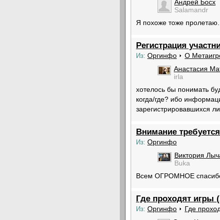
Андрей Босх
Salamandr
Я похоже тоже пролетаю..
Регистрация участн
Оргинфо
О Метаигр
Из:
Анастасия Ма
irla
хотелось бы понимать буд
когда/где? ибо информац
зарегистрировавшихся ли
Внимание требуетс
Оргинфо
Из:
Виктория Лыч
Buka
Всем ОГРОМНОЕ спасибо 
Где проходят игры (
Оргинфо
Где прохо
Из: