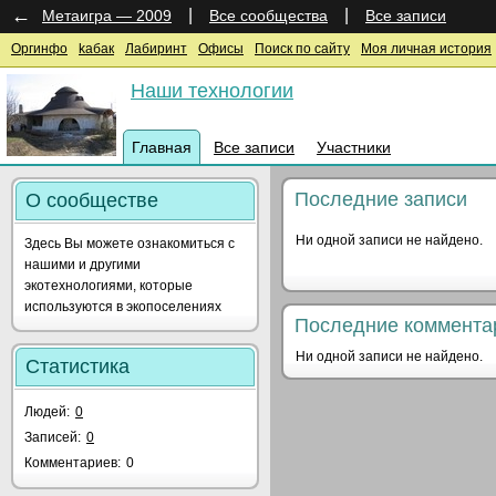
←
|
|
Метаигра — 2009
Все сообщества
Все записи
Оргинфо
kaбак
Лабиринт
Офисы
Поиск по сайту
Моя личная история
Наши технологии
Главная
Все записи
Участники
Последние записи
О сообществе
Ни одной записи не найдено.
Здесь Вы можете ознакомиться с
нашими и другими
экотехнологиями, которые
используются в экопоселениях
Последние коммента
Ни одной записи не найдено.
Статистика
Людей:
0
Записей:
0
Комментариев:
0