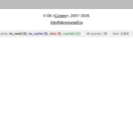
©
ОБ
«
Солинг
», 2007–2026.
info@devyourself.ru
cache:
no_need (6)
,
no_cache (5)
,
miss (5)
,
cached (11)
db queries:
13
time:
1.014