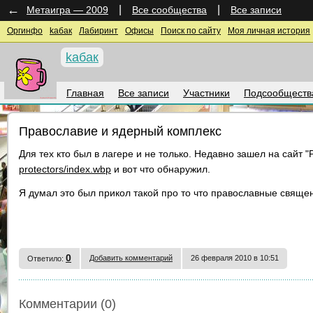
←
|
|
Метаигра — 2009
Все сообщества
Все записи
Оргинфо
kaбак
Лабиринт
Офисы
Поиск по сайту
Моя личная история
kaбак
Главная
Все записи
Участники
Подсообществ
Православие и ядерный комплекс
Для тех кто был в лагере и не только. Недавно зашел на сайт 
protectors/index.wbp
и вот что обнаружил.
Я думал это был прикол такой про то что православные священ
0
Добавить комментарий
26 февраля 2010 в 10:51
Ответило:
Комментарии (0)