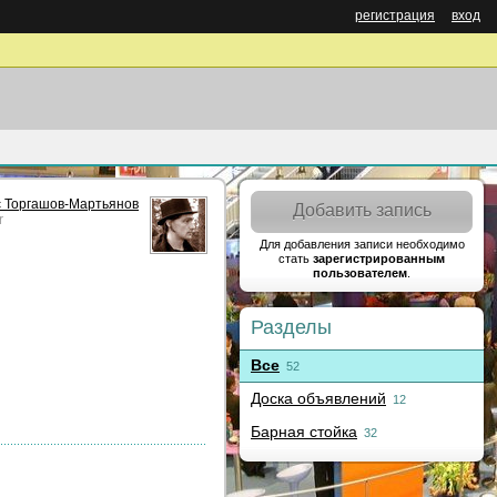
регистрация
вход
 Торгашов-Мартьянов
Добавить запись
r
Для добавления записи необходимо
стать
зарегистрированным
пользователем
.
Разделы
Все
52
Доска объявлений
12
Барная стойка
32