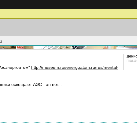
а
Денис
maste
"Росэнергоатом"
http://museum.rosenergoatom.ru/rus/mental-
ники освещают АЭС - ан нет...