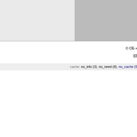
©
ОБ
in
cache:
no_info (3)
,
no_need (8)
,
no_cache (5