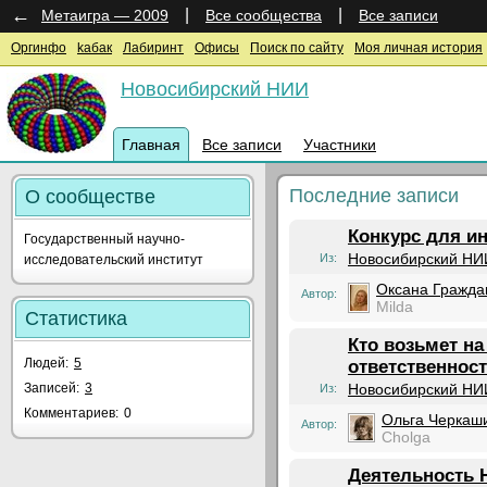
←
|
|
Метаигра — 2009
Все сообщества
Все записи
Оргинфо
kaбак
Лабиринт
Офисы
Поиск по сайту
Моя личная история
Новосибирский НИИ
Главная
Все записи
Участники
Последние записи
О сообществе
Конкурс для и
Государственный научно-
Новосибирский НИ
Из:
исследовательский институт
Оксана Гражда
Автор:
Milda
Статистика
Кто возьмет н
Людей:
5
ответственнос
Записей:
3
Новосибирский НИ
Из:
Комментариев:
0
Ольга Черкаш
Автор:
Cholga
Деятельность 