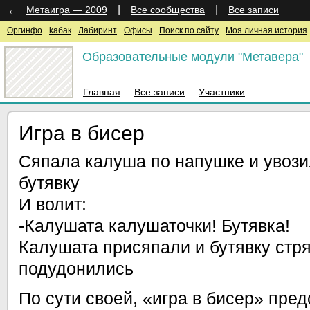
←
|
|
Метаигра — 2009
Все сообщества
Все записи
Оргинфо
kaбак
Лабиринт
Офисы
Поиск по сайту
Моя личная история
Образовательные модули "Метавера"
Главная
Все записи
Участники
Игра в бисер
Сяпала калуша по напушке и увоз
бутявку
И волит:
-Калушата калушаточки! Бутявка!
Калушата присяпали и бутявку стр
подудонились
По сути своей, «игра в бисер» пре