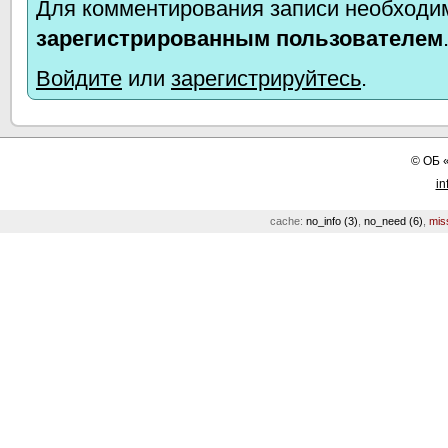
Для комментирования записи необходим
зарегистрированным пользователем
Войдите
или
зарегистрируйтесь
.
©
ОБ
in
cache:
no_info (3)
,
no_need (6)
,
mis