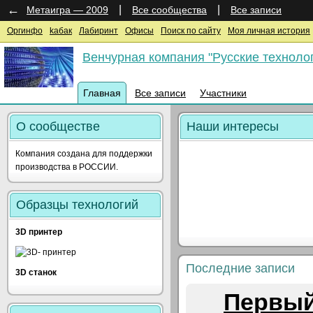
←
|
|
Метаигра — 2009
Все сообщества
Все записи
Оргинфо
kaбак
Лабиринт
Офисы
Поиск по сайту
Моя личная история
Венчурная компания "Русские техноло
Главная
Все записи
Участники
О сообществе
Наши интересы
Компания создана для поддержки
производства в РОССИИ.
Образцы технологий
3D принтер
Последние записи
3D станок
Первый