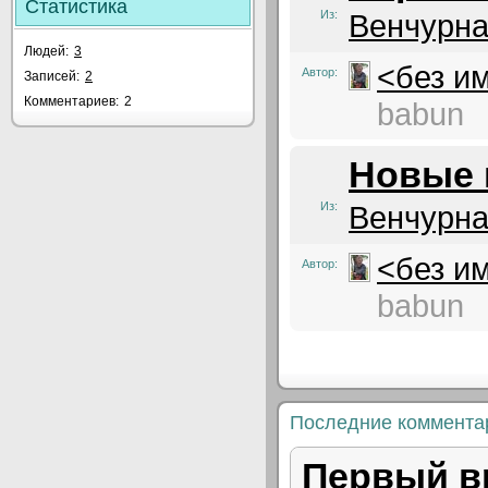
Статистика
Из:
Венчурна
Людей:
3
<без и
Автор:
Записей:
2
Комментариев:
2
babun
Новые 
Из:
Венчурна
<без и
Автор:
babun
Последние коммента
Первый вр