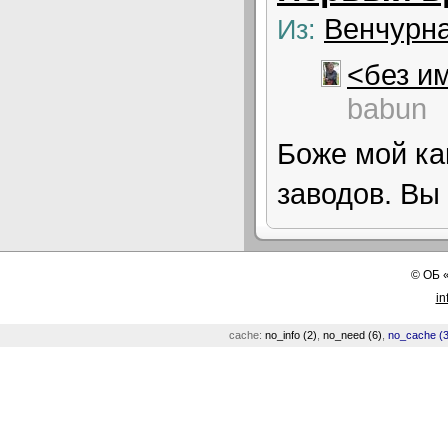
Венчурна
Из:
<без и
babun
Боже мой как
заводов. Вы 
©
ОБ
in
cache:
no_info (2)
,
no_need (6)
,
no_cache (3