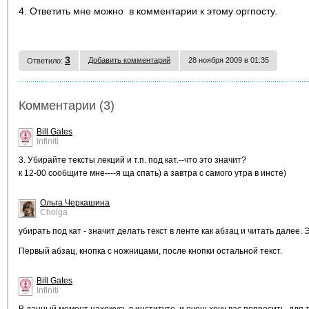
4. Ответить мне можно в комментарии к этому оргпосту.
3
Добавить комментарий
28 ноября 2009 в 01:35
Ответило:
Комментарии (3)
Bill Gates
Infiniti
3. Убирайте тексты лекций и т.п. под кат.--что это значит?
к 12-00 сообщите мне----я ща спать) а завтра с самого утра в инсте)
Ольга Черкашина
Cholga
убирать под кат - значит делать текст в ленте как абзац и читать далее.
Первый абзац, кнопка с ножницами, после кнопки остальной текст.
Bill Gates
Infiniti