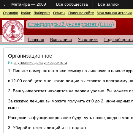
←
|
|
Метаигра — 2009
Все сообщества
Все записи
Оргинфо
kaбак
Лабиринт
Офисы
Поиск по сайту
Моя личная история
Стэнфордский университет (США)
Главная
Все записи
Участники
Подсообществ
Организационное
внутренние дела университета
Из:
1. Пишите номер патента или ссылку на лицензии в начале кур
к 12-00 сообщите мне, какие лекции вы ставите в программу на э
2. Ваш университет находится на первом уровне. Вы можете пр
За каждую лекцию вы можете получить от 0 до 2 инженерных п
выше.
Расценки за функционирование будут чуть позже, когда с ма
3. Убирайте тексты лекций и т.п. под кат.