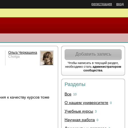
регистрация
вход
Ольга Черкашина
Добавить запись
Cholga
Чтобы написать в текущий раздел,
необходимо стать
администратором
сообщества
.
Разделы
Все
10
ия к качеству курсов тоже
О нашем университете
0
Учебные курсы
3
Научная работа
0