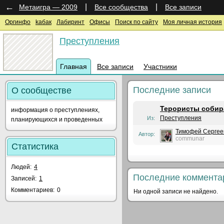
←
|
|
Метаигра — 2009
Все сообщества
Все записи
Оргинфо
kaбак
Лабиринт
Офисы
Поиск по сайту
Моя личная история
Преступления
Главная
Все записи
Участники
Последние записи
О сообществе
Терористы собир
информация о преступлениях,
Преступления
Из:
планирующихся и проведенных
Тимофей Сергее
Автор:
communar
Статистика
Людей:
4
Последние коммента
Записей:
1
Комментариев:
0
Ни одной записи не найдено.