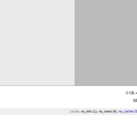
©
ОБ
in
cache:
no_info (1)
,
no_need (6)
,
no_cache (5