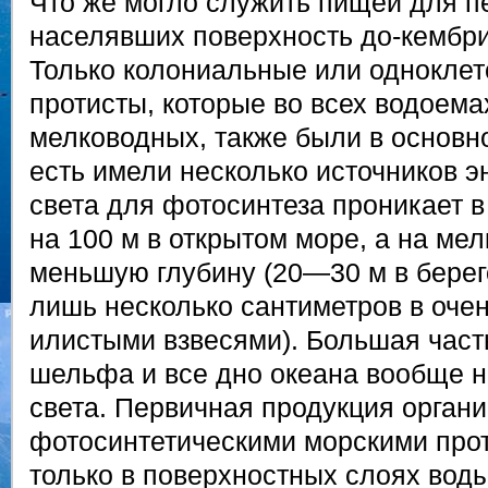
Что же могло служить пищей для п
населявших поверхность до-кембри
Только колониальные или одноклет
протисты, которые во всех водоема
мелководных, также были в основн
есть имели несколько источников э
света для фотосинтеза проникает 
на 100 м в открытом море, а на ме
меньшую глубину (20—30 м в берего
лишь несколько сантиметров в очен
илистыми взвесями). Большая част
шельфа и все дно океана вообще н
света. Первичная продукция орган
фотосинтетическими морскими про
только в поверхностных слоях вод