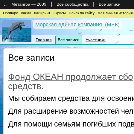
←
|
|
Метаигра — 2009
Все сообщества
Все записи
Оргинфо
kaбак
Лабиринт
Офисы
Поиск по сайту
Моя личная история
Морская единая компания. (МЕК)
Главная
Все записи
Участники
Все записи
Фонд ОКЕАН продолжает сбо
средств.
Мы собираем средства для освоени
Для расширение возможностей чел
Для помощи семьям погибших подв