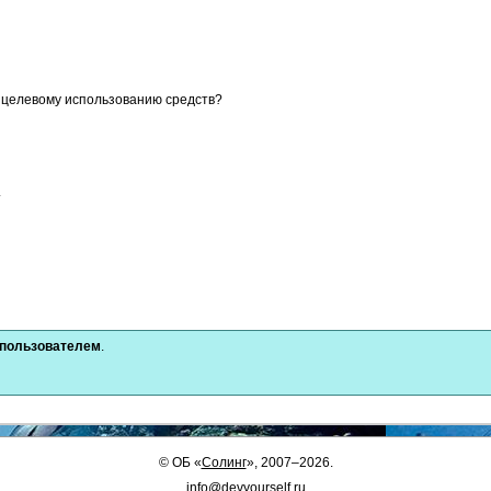
о целевому использованию средств?
.
 пользователем
.
©
ОБ
«
Солинг
», 2007–2026.
info@devyourself.ru