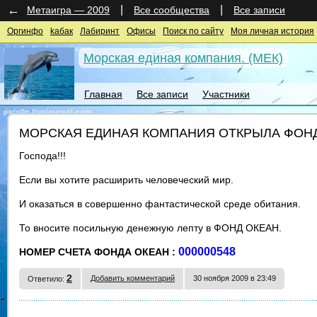
←
|
|
Метаигра — 2009
Все сообщества
Все записи
Оргинфо
kaбак
Лабиринт
Офисы
Поиск по сайту
Моя личная история
Морская единая компания. (МЕК)
Главная
Все записи
Участники
МОРСКАЯ ЕДИНАЯ КОМПАНИЯ ОТКРЫЛА ФОН
Господа!!!
Если вы хотите расширить человеческий мир.
И оказаться в совершенно фантастической среде обитания.
То вносите посильную денежную лепту в ФОНД ОКЕАН.
000000548
НОМЕР СЧЕТА ФОНДА ОКЕАН :
2
Добавить комментарий
30 ноября 2009 в 23:49
Ответило: