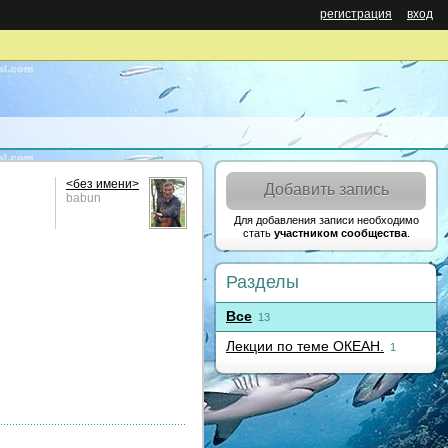
регистрация
вход
<без имени>
Добавить запись
babun
Для добавления записи необходимо
стать
участником сообщества
.
Разделы
Все
13
Лекции по теме ОКЕАН.
1