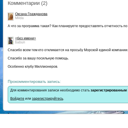
Комментарии (2)
Оксана Гражданова
Milda
А что за программа такая? Как планируете предоставлять отчетность п
<без имени>
babun
Спасибо всем тем кто откликается на просьбу Морской единой компании
Спасибо за вашу посильную помощь.
Особенно клубу Миллионеров.
Прокомментировать запись:
Для комментирования записи необходимо стать
зарегистрированным
Войдите
или
зарегистрируйтесь
.