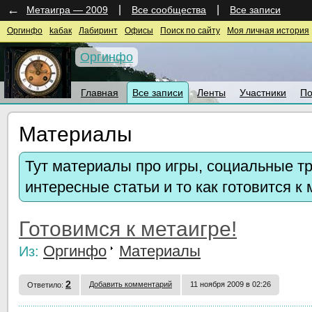
←
|
|
Метаигра — 2009
Все сообщества
Все записи
Оргинфо
kaбак
Лабиринт
Офисы
Поиск по сайту
Моя личная история
Оргинфо
Главная
Все записи
Ленты
Участники
По
Материалы
Тут материалы про игры, социальные тр
интересные статьи и то как готовится к 
Готовимся к метаигре!
Оргинфо
Материалы
Из:
2
Добавить комментарий
11 ноября 2009 в 02:26
Ответило: