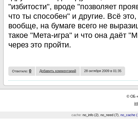
"избитости", вроде "позволяет прояв
что ты способен" и другие. Всё это,
вообще, на бумаге всего не вырази
такое "Мета-игра" и что она даёт "
через это пройти.
0
Добавить комментарий
28 октября 2009 в 01:35
Ответило:
©
ОБ
in
cache:
no_info (2)
,
no_need (7)
,
no_cache (