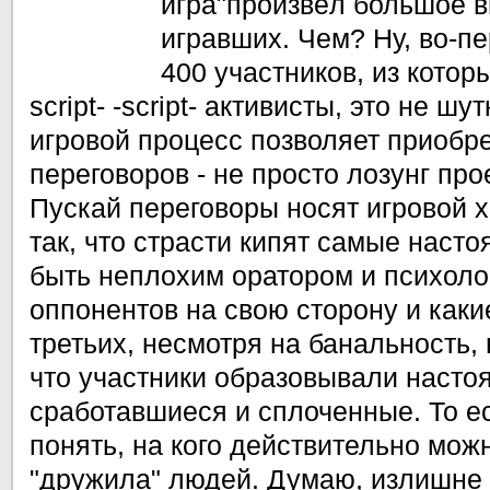
игра"произвёл большое в
игравших. Чем? Ну, во-п
400 участников, из которы
script- -script- активисты, это не шу
игровой процесс позволяет приобр
переговоров - не просто лозунг про
Пускай переговоры носят игровой 
так, что страсти кипят самые наст
быть неплохим оратором и психоло
оппонентов на свою сторону и каки
третьих, несмотря на банальность, 
что участники образовывали насто
сработавшиеся и сплоченные. То е
понять, на кого действительно мож
"дружила" людей. Думаю, излишне 