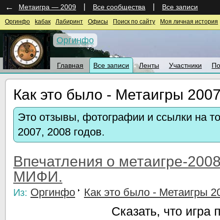
←
|
|
Метаигра — 2009
Все сообщества
Все записи
Оргинфо
kaбак
Лабиринт
Офисы
Поиск по сайту
Моя личная история
Оргинфо
Главная
Все записи
Ленты
Участники
По
Как это было - Метаигры 2007
Это отзывы, фотографии и ссылки на то
2007, 2008 годов.
Впечатления о метаигре-200
МИФИ.
Оргинфо
Как это было - Метаигры 20
Из:
Сказать, что игра 