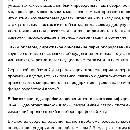
ужасе, так как согласования были проведены лишь поверхност
модернизации может служить массовая компьютеризация произ
что с этими компьютерами делать, играл на них в игрушки, и п
отрицательным, так как в итоге благодаря массовому доступу
достаточно сильная российская школа программистов. Кратко
издержки, происходящие в период модернизации и обучения п
Таким образом, директивное обновление парка оборудования -
крупные оптовые поставщики оборудования, которые получают 
чиновники), через которые осуществляется закупка и поставка
Серьёзной проблемой для реализации этого сценария модерни
продукции и услуг, что, как правило, связано с деятельностью
привлечь этих специалистов на предприятия в условиях резко
фонда заработной платы?
В ближайшие годы проблема дефицитности рынка квалифициро
90-е»: «демографической ямой», разрушением старой системы
изменений предпочтений в выборе профессий и т.д.
В качестве средства решения данной проблемы рассматривает
попадёт на предприятие, поработает там 2-3 года (вот с этим