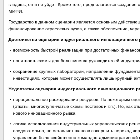
глядишь, он и не уйдет. Кроме того, предполагается создания
МИФИ.
Государство в данном сценарии является основным действу
финансирование отраслевых вузов, а также обеспечение, чер
Достоинства сценария индустриального инновационного 
возможность быстрой реализации при достаточных финансов
понятность схемы для большинства руководителей индустриа
сохранение крупных лабораторий, направлений фундаментал
инвестициях, которые может осуществлять лишь крупный акто
Недостатки сценария индустриального инновационного р
нерациональное расходование ресурсов. По некоторым оцен
(откаты, многоступенчатые схемы поставок и т.п.). Но, как 
нового инновационного рывка.
логика использования индустриальных управленческих решен
следовательно, не оставляет шансов совершить переход че
управление было свойственно командно-административной с