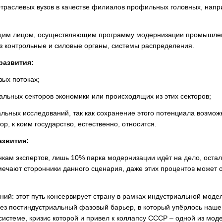
 отраслевых вузов в качестве филиалов профильных головных, напр
ющим лицом, осуществляющим программу модернизации промышлен
ез контрольные и силовые органы, системы распределения.
развития:
ых потоках;
льных секторов экономики или происходящих из этих секторов;
ьных исследований, так как сохранение этого потенциала возмож
р, к коим государство, естественно, относится.
азвития:
кам экспертов, лишь 10% парка модернизации идёт на дело, оста
отмечают сторонники данного сценария, даже этих процентов может 
ий: этот путь консервирует страну в рамках индустриальной модел
рез постиндустриальный фазовый барьер, в который упёрлось наше
истеме, кризис которой и привел к коллапсу СССР – одной из мод