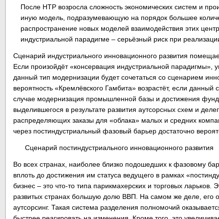
После НТР возросла сложность экономических систем и про
иную модель, подразумевающую на порядок большее количе
распространение новых моделей взаимодействия этих центр
индустриальной парадигме – серьёзный риск при реализаци
Сценарий индустриального инновационного развития помещае
Если произойдёт «консервация индустриальной парадигмы», у
данный тип модернизации будет сочетаться со сценарием инн
вероятность «Кремлёвского Гамбита» возрастёт, если данный
случае модернизация промышленной базы и достижения фундам
выделившегося в результате развития аутсорсных схем и деле
распределяющих заказы для «облака» малых и средних компан
через постиндустриальный фазовый барьер достаточно вероят
Сценарий постиндустриального инновационного развития
Во всех странах, наиболее близко подошедших к фазовому бар
вплоть до достижения им статуса ведущего в рамках «постинд
бизнес – это что-то типа парикмахерских и торговых ларьков.
развитых странах большую долю ВВП. На самом же деле, его 
аутсорсинг. Такая система разделения полномочий оказываетс
быстрее реагировать на изменения. Кроме того, это увеличива