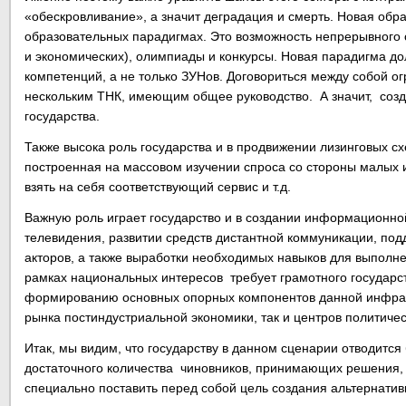
«обескровливание», а значит деградация и смерть. Новая обра
образовательных парадигмах. Это возможность непрерывного о
и экономических), олимпиады и конкурсы. Новая парадигма д
компетенций, а не только ЗУНов. Договориться между собой о
нескольким ТНК, имеющим общее руководство. А значит, созд
государства.
Также высока роль государства и в продвижении лизинговых с
построенная на массовом изучении спроса со стороны малых и
взять на себя соответствующий сервис и т.д.
Важную роль играет государство и в создании информационной
телевидения, развитии средств дистантной коммуникации, по
акторов, а также выработки необходимых навыков для выполне
рамках национальных интересов требует грамотного государст
формированию основных опорных компонентов данной инфраст
рынка постиндустриальной экономики, так и центров политичес
Итак, мы видим, что государству в данном сценарии отводится 
достаточного количества чиновников, принимающих решения, 
специально поставить перед собой цель создания альтернатив