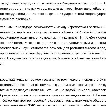
изводственных процессов, возникла необходимость замены старой
ство самостоятельных управляющих центров. Залог дальнейшего 
ов между собой, а никак не сохранение директивной модели управ
и данного сценария.
тся нами в коридоре возможностей между «Крепостью Россия» и 
величится вероятность осуществления «Крепости России». Ещё сил
овационного развития, опирающимся на крупные ТНК, о чём скажем
 сценарий реализуется в сочетании с постиндустриальным инновац
ентальной науки становятся базисом для развития малого и сред
гирования полномочий. Крупные корпорации сохраняются в качеств
ий. В случае реализации сценария, близкого к «Кремлёвскому Гам
ен.
ьеру, наблюдается резкое увеличение роли малого и среднего биз
устриального сектора» экономики. При этом в массовом сознании 
 Этот миф приводит к иллюзии, что именно подобные «парикмахерс
образуют высокотехнологичные компании, выведенные из ТНК в кач
я более конкурентоспособной в современном динамичном обществе
ет капитализацию ТНК, так как меньшее количество работников, о