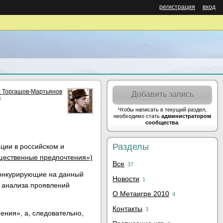
регистрация
вход
 Торгашов-Мартьянов
Добавить запись
r
Чтобы написать в текущий раздел,
необходимо стать
администратором
сообщества
.
Разделы
ции в российском и
бщественные предпочтения»)
Все
37
 конкурирующие на данный
Новости
1
 анализа проявлений
О Метаигре 2010
4
Контакты
3
ния», а, следовательно,