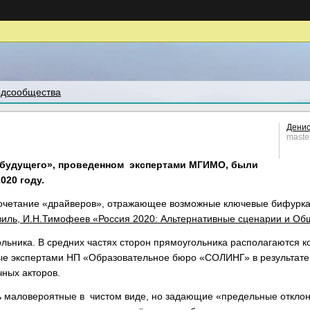
дсообщества
Денис
maste
 будущего», проведенном экспертами МГИМО, были
020 году.
» сочетание «драйверов», отражающее возможные ключевые бифурка
виль, И.Н.Тимофеев «Россия 2020: Альтернативные сценарии и О
ольника. В средних частях сторон прямоугольника располагаются
ые экспертами НП «Образовательное бюро «СОЛИНГ» в результате
ных акторов.
 маловероятные в чистом виде, но задающие «предельные отклоне