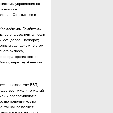
 системы управления на
развития –
ления. Остаться же в
«Кремлёвским Гамбитом».
ьнее она увеличится, если
 чуть далее. Наоборот,
ионным сценарием. В этом
него бизнеса,
е операторских центров,
биту», переход общества
неса в показателе ВВП,
существует миф, что малый
кие» и обеспечивают в
естве подрядчиков на
, так как позволяет
ставшихся в постоянном