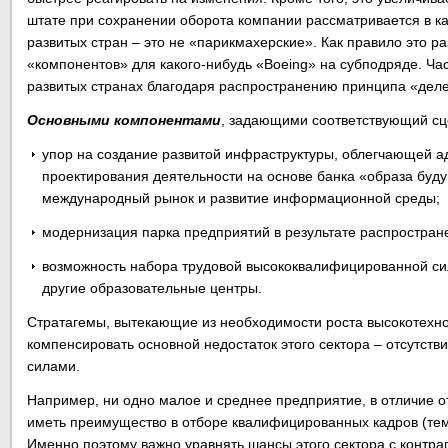
штате при сохранении оборота компании рассматривается в ка
развитых стран – это не «парикмахерские». Как правило это р
«компонентов» для какого-нибудь «Boeing» на субподряде. Ч
развитых странах благодаря распространению принципа «дел
Основными компонентами
, задающими соответствующий сц
упор на создание развитой инфраструктуры, облегчающей а
проектирования деятельности на основе банка «образа буд
международный рынок и развитие информационной среды;
модернизация парка предприятий в результате распростран
возможность набора трудовой высококвалифицированной с
другие образовательные центры.
Стратагемы, вытекающие из необходимости роста высокотехно
компенсировать основной недостаток этого сектора – отсутст
силами.
Например, ни одно малое и среднее предприятие, в отличие от
иметь преимущество в отборе квалифицированных кадров (тем 
Именно поэтому важно уравнять шансы этого сектора с контраг