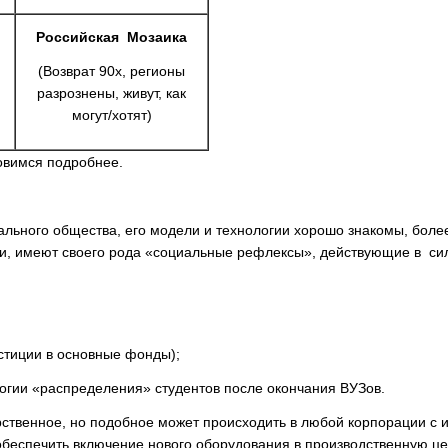
Российская Мозаика
(Возврат 90х, регионы
разрознены, живут, как
могут/хотят)
овимся подробнее.
льного общества, его модели и технологии хорошо знакомы, более
хи, имеют своего рода «социальные рефлексы», действующие в сил
стиции в основные фонды);
огии «распределения» студентов после окончания ВУЗов.
дарственное, но подобное может происходить в любой корпорации с
беспечить включение нового оборудования в производственную цеп