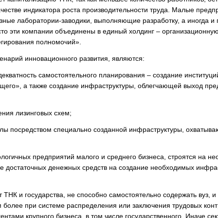
честве индикатора роста производительности труда. Малые предп
азные лаборатории-заводики, выполняющие разработку, а иногда и
асто эти компании объединены в единый холдинг – организационн
егирования полномочий».
енарий инновационного развития, являются:
декватность самостоятельного планирования – создание институци
ущего», а также создание инфраструктуры, облегчающей выход пре
ения лизинговых схем;
илы посредством специально созданной инфраструктуры, охватыв
логичных предприятий малого и среднего бизнеса, строятся на н
вие достаточных денежных средств на создание необходимых инфр
 ТНК и государства, не способно самостоятельно содержать вуз, и
более при системе распределения или заключения трудовых контр
ентами крупного бизнеса, в том числе государственного. Иначе сек