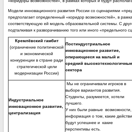
«коридоры возможностей», в рамках которых и будут распола
Модели инновационного развития России со сценариями «пред
предполагает определенный «коридор возможностей», в рамках
соответствующую ей модель образовательной системы. С друг
подталкивая к разворачиванию того или иного «предельного с
Кремлёвский гамбит
Постиндустриальное
(ограничение политической
инновационное развитие,
и экономической
опирающееся на малый и
конкуренции в стране ради
средний высокотехнологичны
стратегической цели
сектора
модернизации России)
Мы не ограничивали игроков в
выборе вариантов развития.
Студенты, разумеется, хотели
Индустриальное
лучшего.
инновационное развитие,
У них были равные возможности
централизация
информация о том, какие действ
будут успешнее и какие
перспективы есть.