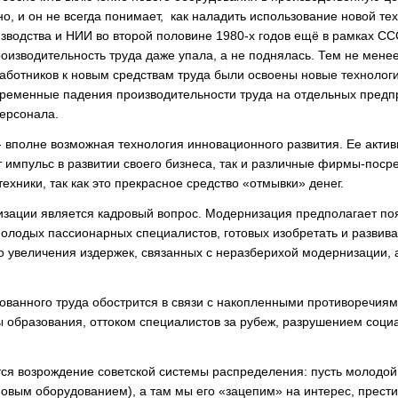
но, и он не всегда понимает, как наладить использование новой т
водства и НИИ во второй половине 1980-х годов ещё в рамках ССС
роизводительность труда даже упала, а не поднялась. Тем не менее
 работников к новым средствам труда были освоены новые технолог
временные падения производительности труда на отдельных предп
ерсонала.
 вполне возможная технология инновационного развития. Ее акти
импульс в развитии своего бизнеса, так и различные фирмы-посре
 техники, так как это прекрасное средство «отмывки» денег.
зации является кадровый вопрос. Модернизация предполагает по
 молодых пассионарных специалистов, готовых изобретать и развива
го увеличения издержек, связанных с неразберихой модернизации, 
ванного труда обострится в связи с накопленными противоречиям
 образования, оттоком специалистов за рубеж, разрушением соци
ся возрождение советской системы распределения: пусть молодо
 новым оборудованием), а там мы его «зацепим» на интерес, прест