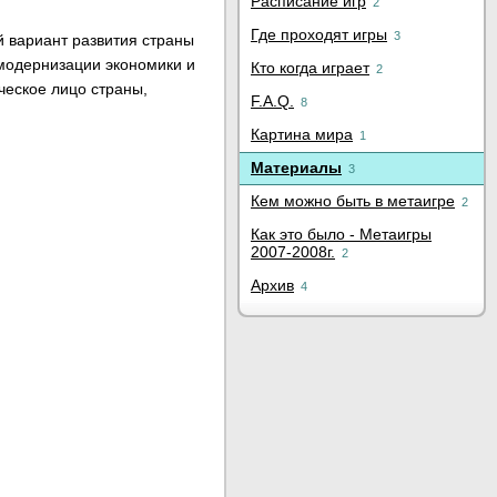
Расписание игр
2
Где проходят игры
3
 вариант развития страны
 модернизации экономики и
Кто когда играет
2
ческое лицо страны,
F.A.Q.
8
Картина мира
1
Материалы
3
Кем можно быть в метаигре
2
Как это было - Метаигры
2007-2008г.
2
Архив
4