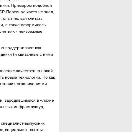
ехники. Примером подобной
Р. Персонал часто не знал,
, опыт нельзя считать
ии, а также оформилась
риятиях - неизбежные
вно поддерживают как
дники (и связанные с ними
явление качественно новой
ть новые технологии. Но как
а значит, ограничениями
и, зародившимися в «лихие
альных инфраструктур,
й специалист-выпускник
иж, социальные льготы –