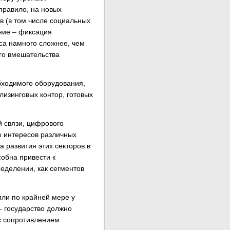
правило, на новых
в (в том числе социальных
ние – фиксация
са намного сложнее, чем
го вмешательства
бходимого оборудования,
лизинговых контор, готовых
й связи, цифрового
е интересов различных
 развития этих секторов в
обна привести к
еделении, как сегментов
 или по крайней мере у
– государство должно
 с сопротивлением