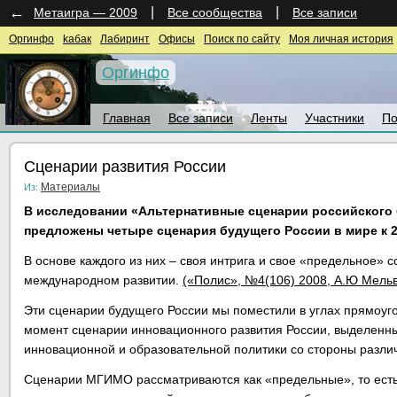
←
|
|
Метаигра — 2009
Все сообщества
Все записи
Оргинфо
kaбак
Лабиринт
Офисы
Поиск по сайту
Моя личная история
Оргинфо
Главная
Все записи
Ленты
Участники
По
Сценарии развития России
Материалы
Из:
В исследовании «Альтернативные сценарии российского
предложены четыре сценария будущего России в мире к 2
В основе каждого из них – своя интрига и свое «предельное
международном развитии.
(«Полис», №4(106) 2008, А.Ю Мель
Эти сценарии будущего России мы поместили в углах прямоуг
момент сценарии инновационного развития России, выделенн
инновационной и образовательной политики со стороны различ
Сценарии МГИМО рассматриваются как «предельные», то есть