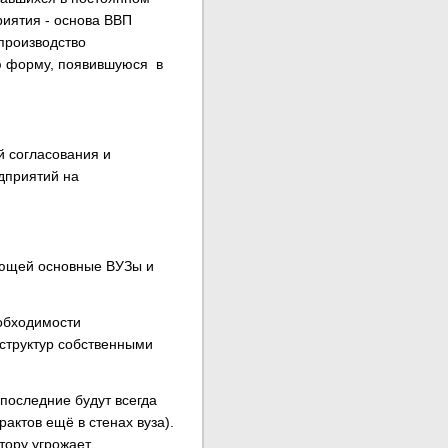
риятия - основа ВВП
 производство
ую форму, появившуюся в
й согласования и
дприятий на
ающей основные ВУЗы и
еобходимости
аструктур собственными
 последние будут всегда
актов ещё в стенах вуза).
тору угрожает