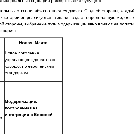
гаться реальные сценарии развёртывания будущего.
ельных отклонений» соотносятся двояко. С одной стороны, каждый
 которой он реализуется, а значит, задает определенную модель
ой стороны, выбранные пути модернизации явно влияют на полити
ценария».
Новая Мечта
Новое поколение
управленцев сделает все
е
хорошо, по европейским
стандартам
Модернизация,
построенная на
,
интеграции с Европой
ия