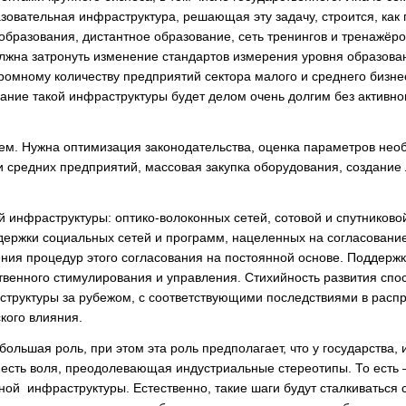
зовательная инфраструктура, решающая эту задачу, строится, как 
бразования, дистантное образование, сеть тренингов и тренажёро
олжна затронуть изменение стандартов измерения уровня образова
громному количеству предприятий сектора малого и среднего бизне
ание такой инфраструктуры будет делом очень долгим без активно
хем. Нужна оптимизация законодательства, оценка параметров нео
 средних предприятий, массовая закупка оборудования, создание 
 инфраструктуры: оптико-волоконных сетей, сотовой и спутниково
ддержки социальных сетей и программ, нацеленных на согласовани
ния процедур этого согласования на постоянной основе. Поддержка
венного стимулирования и управления. Стихийность развития спос
руктуры за рубежом, с соответствующими последствиями в распр
кого влияния.
большая роль, при этом эта роль предполагает, что у государства,
есть воля, преодолевающая индустриальные стереотипы. То есть 
ной инфраструктуры. Естественно, такие шаги будут сталкиваться