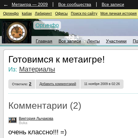
←
|
|
Метаигра — 2009
Все сообщества
Все записи
Оргинфо
kaбак
Лабиринт
Офисы
Поиск по сайту
Моя личная история
Оргинфо
Главная
Все записи
Ленты
Участники
По
Готовимся к метаигре!
Материалы
Из:
2
Добавить комментарий
11 ноября 2009 в 02:26
Ответило:
Комментарии (2)
Виктория Лычакова
Buka
очень классно!!! =)