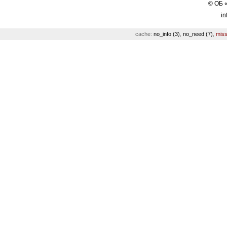
©
ОБ
in
cache:
no_info (3)
,
no_need (7)
,
miss